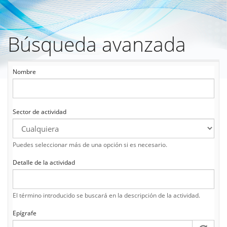
Búsqueda avanzada
Pasar
al
contenido
principal
Nombre
Sector de actividad
Puedes seleccionar más de una opción si es necesario.
Detalle de la actividad
El término introducido se buscará en la descripción de la actividad.
Epígrafe